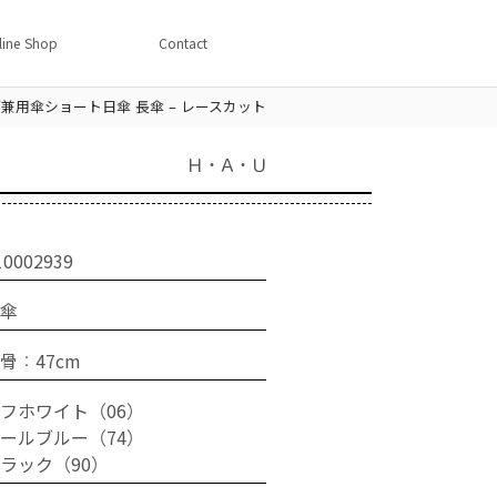
line Shop
Contact
兼用傘ショート日傘 長傘 – レースカット
Ｈ・Ａ・Ｕ
10002939
長傘
骨：47cm
フホワイト（06）
ールブルー（74）
ラック（90）