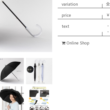
variation
全
price
￥
text
・
Online Shop