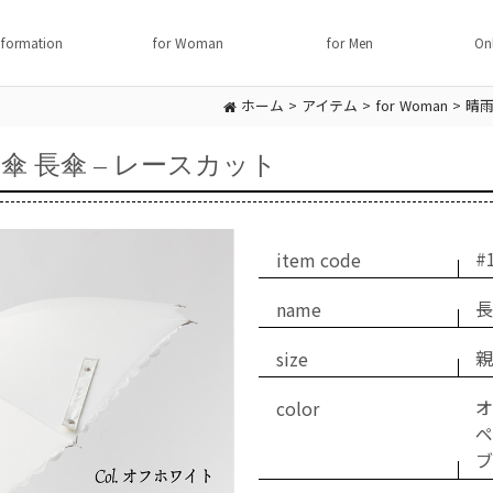
nformation
for Woman
for Men
On
ホーム
>
アイテム
>
for Woman
>
晴雨
 長傘 – レースカット
item code
#
name
size
親
color
オ
ペ
ブ